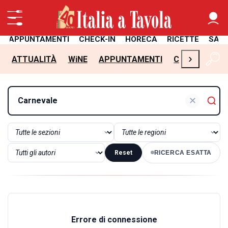
APPUNTAMENTI
CHECK-IN
HORECA
RICETTE
SAL
›
ATTUALITÀ
WiNE
APPUNTAMENTI
CHECK-IN
H
✕
Reset
RICERCA ESATTA
Errore di connessione