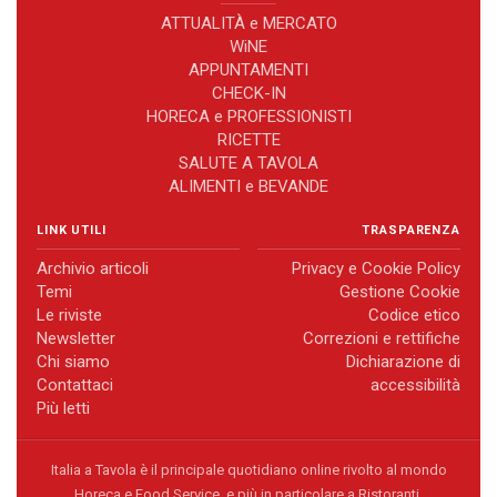
ATTUALITÀ e MERCATO
WiNE
APPUNTAMENTI
CHECK-IN
HORECA e PROFESSIONISTI
RICETTE
SALUTE A TAVOLA
ALIMENTI e BEVANDE
LINK UTILI
TRASPARENZA
Archivio articoli
Privacy e Cookie Policy
Temi
Gestione Cookie
Le riviste
Codice etico
Newsletter
Correzioni e rettifiche
Chi siamo
Dichiarazione di
Contattaci
accessibilità
Più letti
Italia a Tavola è il principale quotidiano online rivolto al mondo
Horeca e Food Service, e più in particolare a Ristoranti,