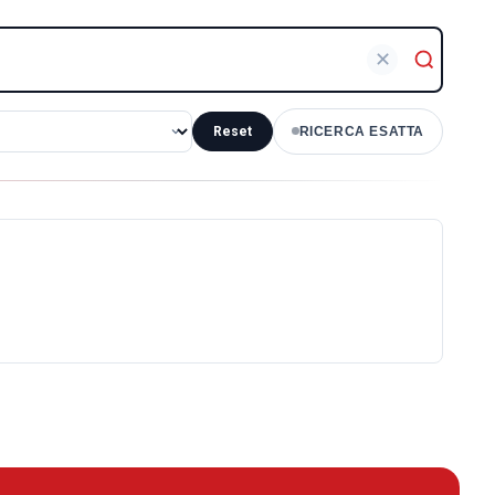
✕
Reset
RICERCA ESATTA