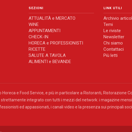
SEZIONI
LINK UTILI
ATTUALITÀ e MERCATO
Archivio articol
WiNE
Temi
APPUNTAMENTI
Le riviste
CHECK-IN
Newsletter
HORECA e PROFESSIONISTI
Chi siamo
RICETTE
Contattaci
SALUTE A TAVOLA
Più letti
ALIMENTI e BEVANDE
do Horeca e Food Service, e più in particolare a Ristoranti, Ristorazione Co
 strettamente integrato con tutti i mezzi del network: i magazine mensili
ssionisti ed appassionati, i canali video e la presenza sui principali so