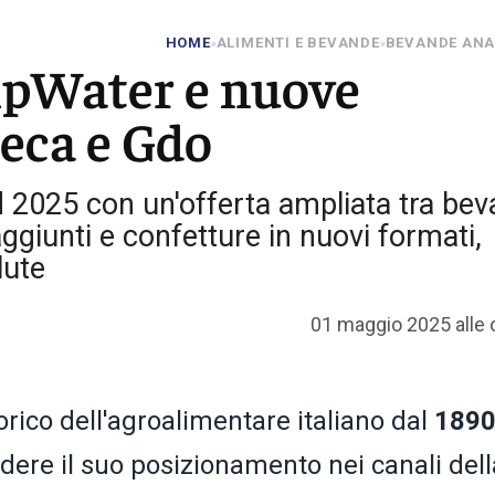
HOME
ALIMENTI E BEVANDE
BEVANDE ANA
»
»
ipWater e nuove
eca e Gdo
 2025 con un'offerta ampliata tra be
ggiunti e confetture in nuovi formati,
lute
01 maggio 2025 alle 
rico dell'agroalimentare italiano dal
189
dere il suo posizionamento nei canali dell