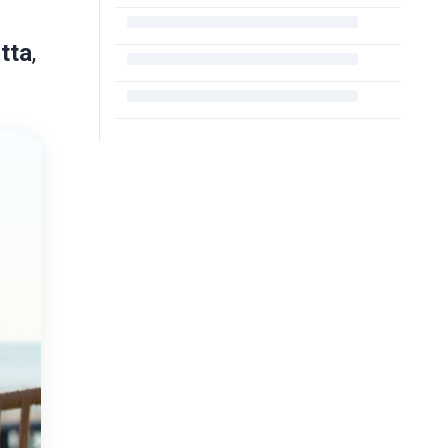
utta
,