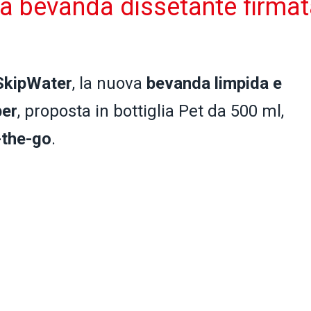
va bevanda dissetante firma
SkipWater
, la nuova
bevanda limpida e
per
, proposta in bottiglia Pet da 500 ml,
-the-go
.