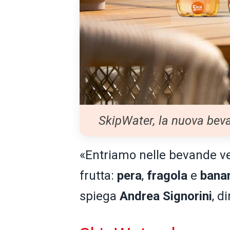
SkipWater, la nuova bev
«Entriamo nelle bevande ve
frutta:
pera
,
fragola
e
bana
spiega
Andrea Signorini
, d