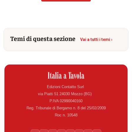
Temi di questa sezione
Vai a tutti i temi ›
Edizioni Contatto Surl
via Piatti 51 24030 Mozzo (BG)
P.IVA 02990040160
Reg. Tribunale di Bergamo n. 8 del 25/02/2009
Roc n. 10548