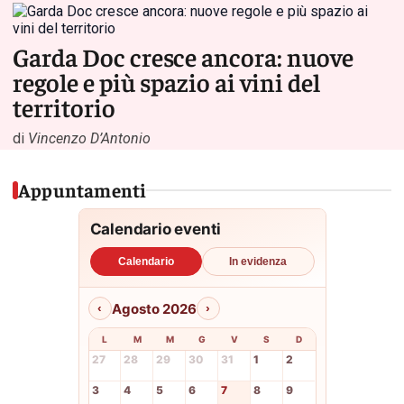
Garda Doc cresce ancora: nuove
regole e più spazio ai vini del
territorio
di
Vincenzo D’Antonio
Appuntamenti
Calendario eventi
Calendario
In evidenza
Agosto 2026
‹
›
L
M
M
G
V
S
D
27
28
29
30
31
1
2
3
4
5
6
7
8
9