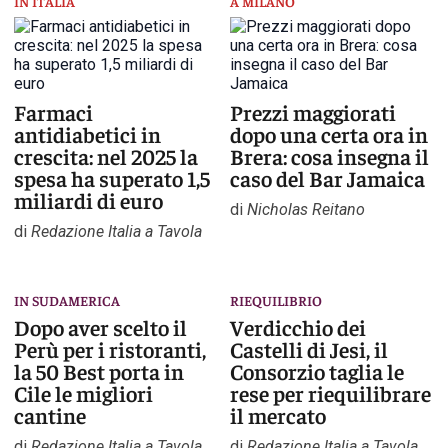
IN ITALIA
A MILANO
Farmaci
Prezzi maggiorati
antidiabetici in
dopo una certa ora in
crescita: nel 2025 la
Brera: cosa insegna il
spesa ha superato 1,5
caso del Bar Jamaica
miliardi di euro
di
Nicholas Reitano
di
Redazione Italia a Tavola
IN SUDAMERICA
RIEQUILIBRIO
Dopo aver scelto il
Verdicchio dei
Perù per i ristoranti,
Castelli di Jesi, il
la 50 Best porta in
Consorzio taglia le
Cile le migliori
rese per riequilibrare
cantine
il mercato
di
Redazione Italia a Tavola
di
Redazione Italia a Tavola