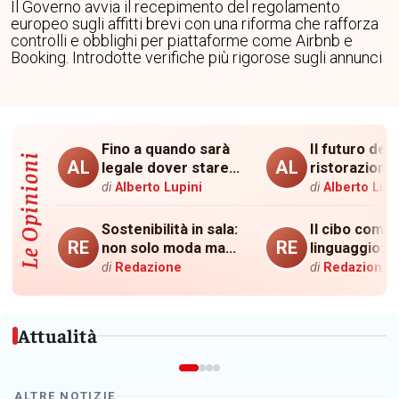
Il Governo avvia il recepimento del regolamento
8
europeo sugli affitti brevi con una riforma che rafforza
NOVEMBRE
MULTIB
controlli e obblighi per piattaforme come Airbnb e
Italian
Nasce
Booking. Introdotte verifiche più rigorose sugli annunci
Cheese
PG
Awards
Food
2026:
Brands
ad
sotto
Fino a quando sarà
Il futuro dell
Ancona
un
Le Opinioni
AL
AL
legale dover stare
ristorazione 
la
unico
sotto le grinfie della
tra tradizion
di
Alberto Lupini
di
Alberto Lupi
finale
grupp
Michelin?
innovazione
con
Il
34
Manna
Sostenibilità in sala:
Il cibo come
RE
RE
formaggi
Rosita
non solo moda ma
linguaggio: 
necessità
un piatto ra
in
e
di
Redazione
di
Redazione
una storia
gara
Veram
Domenica
Il
Attualità
8
Mannarin
novembre
Rosita
l'auditorium
Galletto
della
e
ALTRE NOTIZIE
Mole
Birra