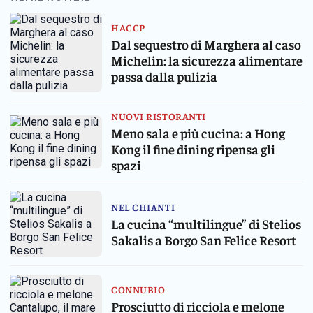
Vanvitelliana
e
(ri)ospiterà
Veramen
HACCP
la
confluis
Dal sequestro di Marghera al caso
finale
in
Michelin: la sicurezza alimentare
dell'undicesima
PG
passa dalla pulizia
edizione
Food
della
Brands.
competizione
Il
NUOVI RISTORANTI
dedicata
nuovo
Meno sala e più cucina: a Hong
alle
gruppo
migliori
della
Kong il fine dining ripensa gli
forme
ristorazi
spazi
italiane
chiude
organizzata
il
dall'Associazione
2025
NEL CHIANTI
rete
con
La cucina “multilingue” di Stelios
del
42
Sakalis a Borgo San Felice Resort
turismo
milioni
caseario
di
ricavi
e
CONNUBIO
punta
Prosciutto di ricciola e melone
a