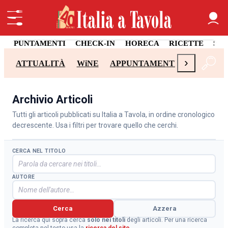
APPUNTAMENTI
CHECK-IN
HORECA
RICETTE
SA
›
ATTUALITÀ
WiNE
APPUNTAMENTI
CHECK-I
Archivio Articoli
Tutti gli articoli pubblicati su Italia a Tavola, in ordine cronologico
decrescente. Usa i filtri per trovare quello che cerchi.
CERCA NEL TITOLO
AUTORE
Cerca
Azzera
La ricerca qui sopra cerca
solo nei titoli
degli articoli. Per una ricerca
completa nel testo usa la
ricerca del sito
.