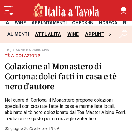
LITÀ
WiNE
APPUNTAMENTI
CHECK-IN
HORECA
RIC
›
ALIMENTI
ATTUALITÀ
WiNE
APPUNTAMENTI
C
TE', TISANE E KOMBUCHA
TÈ A COLAZIONE
Colazione al Monastero di
Cortona: dolci fatti in casa e tè
nero d’autore
Nel cuore di Cortona, il Monastero propone colazioni
speciali con crostate fatte in casa e marmellate locali,
abbinate al tè nero selezionato dal Tea Master Albino Ferri.
Tradizione e gusto per un risveglio autentico
03 giugno 2025 alle ore 19:09