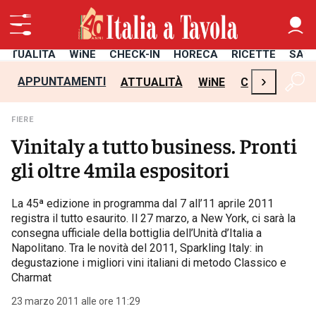
ATTUALITÀ
WiNE
CHECK-IN
HORECA
RICETTE
SAL
›
APPUNTAMENTI
ATTUALITÀ
WiNE
CHECK-IN
H
FIERE
Vinitaly a tutto business. Pronti
gli oltre 4mila espositori
La 45ª edizione in programma dal 7 all’11 aprile 2011
registra il tutto esaurito. Il 27 marzo, a New York, ci sarà la
consegna ufficiale della bottiglia dell’Unità d’Italia a
Napolitano. Tra le novità del 2011, Sparkling Italy: in
degustazione i migliori vini italiani di metodo Classico e
Charmat
23 marzo 2011 alle ore 11:29