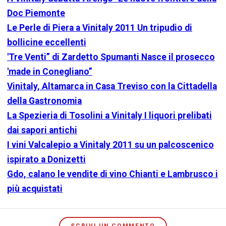
Doc Piemonte
Le Perle di Piera a Vinitaly 2011 Un tripudio di
bollicine eccellenti
'Tre Venti” di Zardetto Spumanti Nasce il prosecco
'made in Conegliano”
Vinitaly, Altamarca in Casa Treviso con la Cittadella
della Gastronomia
La Spezieria di Tosolini a Vinitaly I liquori prelibati
dai sapori antichi
I vini Valcalepio a Vinitaly 2011 su un palcoscenico
ispirato a Donizetti
Gdo, calano le vendite di vino Chianti e Lambrusco i
più acquistati