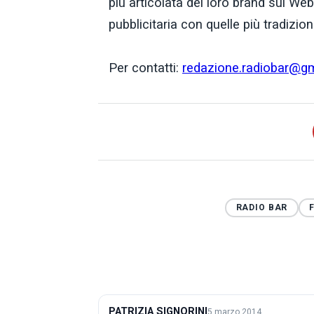
più articolata del loro brand sul W
pubblicitaria con quelle più tradiziona
Per contatti:
redazione.radiobar@g
RADIO BAR
PATRIZIA SIGNORINI
5 marzo 2014