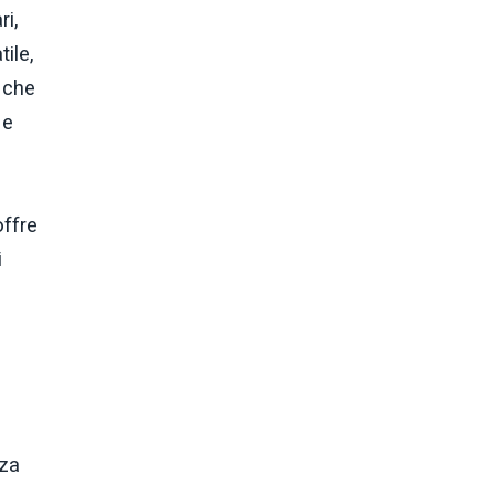
ri,
ile,
 che
 e
offre
i
o
nza