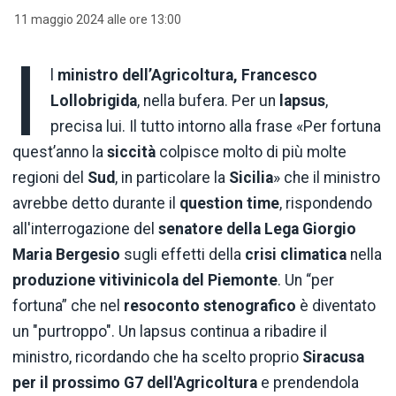
11 maggio 2024 alle ore 13:00
I
l
ministro dell’Agricoltura, Francesco
Lollobrigida
, nella bufera. Per un
lapsus
,
precisa lui. Il tutto intorno alla frase «Per fortuna
quest’anno la
siccità
colpisce molto di più molte
regioni del
Sud
, in particolare la
Sicilia
» che il ministro
avrebbe detto durante il
question time
, rispondendo
all'interrogazione del
senatore della Lega Giorgio
Maria Bergesio
sugli effetti della
crisi
climatica
nella
produzione vitivinicola del Piemonte
. Un “per
fortuna” che nel
resoconto
stenografico
è diventato
un "purtroppo". Un lapsus continua a ribadire il
ministro, ricordando che ha scelto proprio
Siracusa
per il prossimo G7 dell'Agricoltura
e prendendola