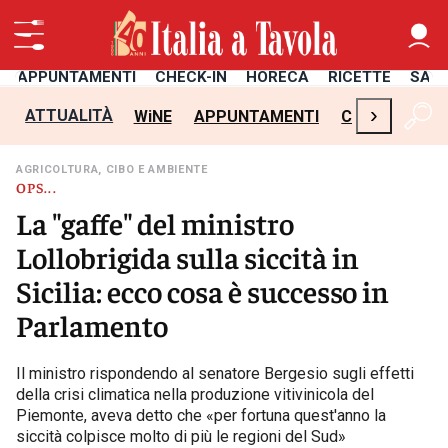
APPUNTAMENTI
CHECK-IN
HORECA
RICETTE
SAL
›
ATTUALITÀ
WiNE
APPUNTAMENTI
CHECK-IN
H
AGRICOLTURA, CIBO E AMBIENTE
OPS...
La "gaffe" del ministro
Lollobrigida sulla siccità in
Sicilia: ecco cosa è successo in
Parlamento
Il ministro rispondendo al senatore Bergesio sugli effetti
della crisi climatica nella produzione vitivinicola del
Piemonte, aveva detto che «per fortuna quest'anno la
siccità colpisce molto di più le regioni del Sud»