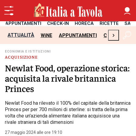
APPUNTAMENTI
CHECK-IN
HORECA
RICETTE
SAL
›
ATTUALITÀ
WiNE
APPUNTAMENTI
CHECK-IN
H
ECONOMIA E ISTITUZIONI
ACQUISIZIONE
Newlat Food, operazione storica:
acquisita la rivale britannica
Princes
Newlat Food ha rilevato il 100% del capitale della britannica
Princes per per 700 milioni di sterline: si tratta della prima
volta che un'azienda alimentare italiana acquisisce una
rivale straniera di tali dimensioni
27 maggio 2024 alle ore 19:10