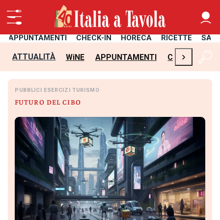
APPUNTAMENTI
CHECK-IN
HORECA
RICETTE
SAL
›
ATTUALITÀ
WiNE
APPUNTAMENTI
CHECK-IN
H
PUBBLICI ESERCIZI TURISMO
FUTURO DEL CIBO