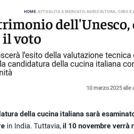
HOME
ATTUALITA E MERCATO
AGRICOLTURA, CIBO E
»
»
trimonio dell'Unesco, 
 il voto
scerà l'esito della valutazione tecnica 
la candidatura della cucina italiana c
nità
10 marzo 2025 alle 
atura della cucina italiana sarà esaminat
re
in India. Tuttavia,
il 10 novembre verrà 