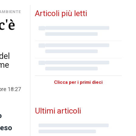
Articoli più letti
 AMBIENTE
c'è
del
ome
Clicca per i primi dieci
ore 18:27
Ultimi articoli
o
reso