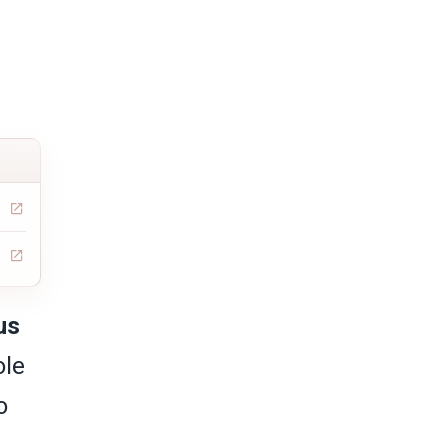
us
ole
o
a