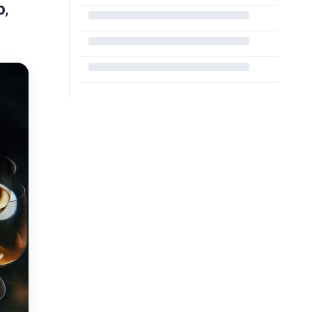
o
,
.