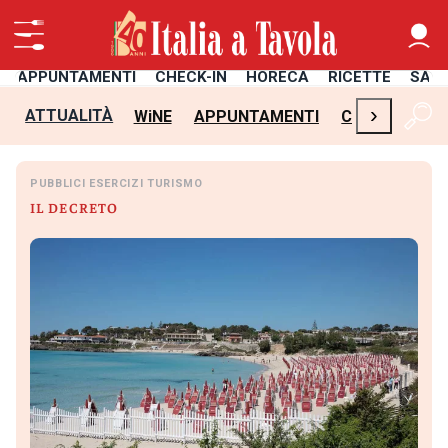
APPUNTAMENTI
CHECK-IN
HORECA
RICETTE
SAL
›
ATTUALITÀ
WiNE
APPUNTAMENTI
CHECK-IN
H
PUBBLICI ESERCIZI TURISMO
IL DECRETO