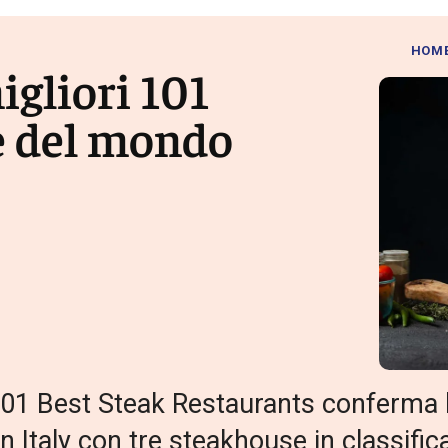
HOM
migliori 101
ne del mondo
101 Best Steak Restaurants conferma 
 Italy con tre steakhouse in classifica,