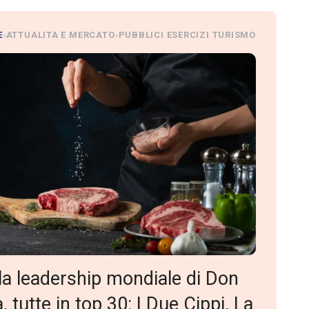
E
ATTUALITA E MERCATO
PUBBLICI ESERCIZI TURISMO
»
»
la leadership mondiale di Don
 tutte in top 30: I Due Cippi, La