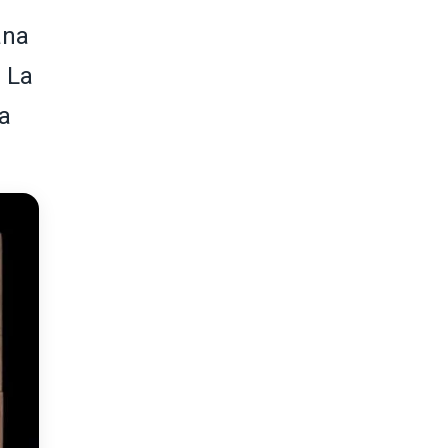
ana
. La
ia