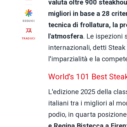
valuta oltre 900 steakhou
migliori in base a 28 crite
SEGUICI
tecnica di frollatura, la pr
l'atmosfera
. Le ispezioni
TRADUCI
internazionali, detti Ste
l'imparzialità e la compet
World's 101 Best Steak
L'edizione 2025 della clas
italiani tra i migliori al m
podio, in quarta posizione
e
Regina Bistecca a Fire