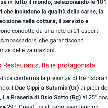
se in tutto il mondo, selezionando le 101
ri che includono la qualità della carne, la
ecisione nella cottura, il servizio e
 sono condotte da una rete di 21 esperti
ak Ambassadors, che garantiscono
enza delle valutazioni.
 Restaurants, Italia protagonista
sifica conferma la presenza di tre ristoran
ondo:
I Due Cippi a Saturnia (Gr)
ai piedi de
,
La Braseria di Osio Sotto (Bg)
al 25° pos
nze
29ª
.
Questi locali rappresentano un