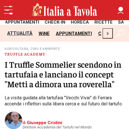
APPUNTAMENTI
CHECK-IN
HORECA
RICETTE
SAL
›
ATTUALITÀ
WiNE
APPUNTAMENTI
CHECK-IN
H
AGRICOLTURA, CIBO E AMBIENTE
TRUFFLE ACADEMY
I Truffle Sommelier scendono in
tartufaia e lanciano il concept
"Metti a dimora una roverella"
La visita guidata alla tartufaia "Vecchi Vivai" di Ferrara
accende i riflettori sulla libera cerca e sul futuro del tartufo.
di
Giuseppe Cristini
Direttore Accademia del Tartufo nel Mondo