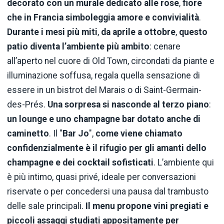
decorato con un murale dedicato alle rose
,
fiore
che in Francia simboleggia amore e convivialità
.
Durante i mesi più miti
,
da aprile a ottobre
,
questo
patio diventa l’ambiente più ambito
: cenare
all’aperto nel cuore di Old Town, circondati da piante e
illuminazione soffusa, regala quella sensazione di
essere in un bistrot del Marais o di Saint-Germain-
des-Prés.
Una sorpresa si nasconde al terzo piano
:
un lounge e uno champagne bar dotato anche di
caminetto
. Il "
Bar Jo
",
come viene chiamato
confidenzialmente è il rifugio per gli amanti dello
champagne e dei cocktail sofisticati
. L’ambiente qui
è più intimo, quasi privé, ideale per conversazioni
riservate o per concedersi una pausa dal trambusto
delle sale principali.
Il menu propone vini pregiati e
piccoli assaggi studiati appositamente per