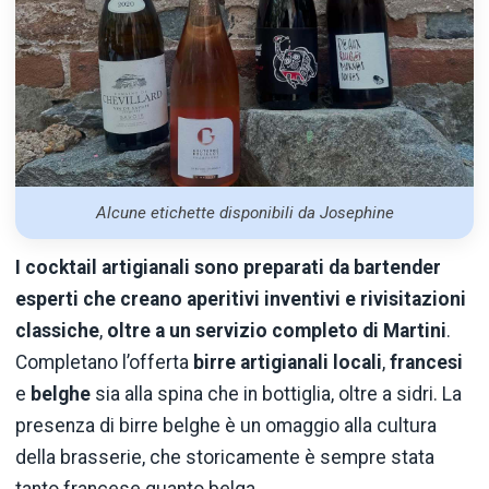
Alcune etichette disponibili da Josephine
I cocktail artigianali sono preparati da bartender
esperti che creano aperitivi inventivi e rivisitazioni
classiche
,
oltre a un servizio completo di Martini
.
Completano l’offerta
birre artigianali locali
,
francesi
e
belghe
sia alla spina che in bottiglia, oltre a sidri. La
presenza di birre belghe è un omaggio alla cultura
della brasserie, che storicamente è sempre stata
tanto francese quanto belga.