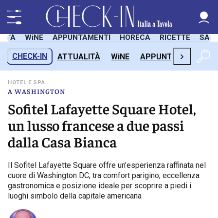
LITÀ
WiNE
APPUNTAMENTI
HORECA
RICETTE
SAL
›
CHECK-IN
ATTUALITÀ
WiNE
APPUNTAMENTI
H
HOTEL E SPA
A WASHINGTON
Sofitel Lafayette Square Hotel,
un lusso francese a due passi
dalla Casa Bianca
Il Sofitel Lafayette Square offre un’esperienza raffinata nel
cuore di Washington DC, tra comfort parigino, eccellenza
gastronomica e posizione ideale per scoprire a piedi i
luoghi simbolo della capitale americana