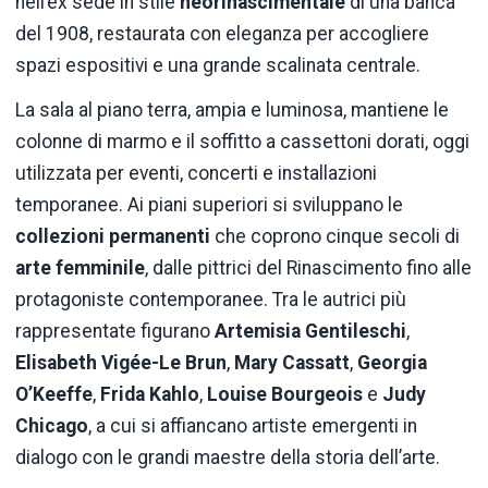
nell’ex sede in stile
neorinascimentale
di una banca
del 1908, restaurata con eleganza per accogliere
spazi espositivi e una grande scalinata centrale.
La sala al piano terra, ampia e luminosa, mantiene le
colonne di marmo e il soffitto a cassettoni dorati, oggi
utilizzata per eventi, concerti e installazioni
temporanee. Ai piani superiori si sviluppano le
collezioni permanenti
che coprono cinque secoli di
arte femminile
, dalle pittrici del Rinascimento fino alle
protagoniste contemporanee. Tra le autrici più
rappresentate figurano
Artemisia Gentileschi
,
Elisabeth Vigée-Le Brun
,
Mary Cassatt
,
Georgia
O’Keeffe
,
Frida Kahlo
,
Louise Bourgeois
e
Judy
Chicago
, a cui si affiancano artiste emergenti in
dialogo con le grandi maestre della storia dell’arte.