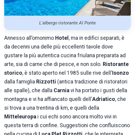
L'albergo ristorante Al Ponte
Annesso all’omonimo
Hotel
, ma in edifici separati, è
da decenni una delle più eccellenti tavole dove
gustare la più autentica cucina friulana preparata ad
arte, sia di carne che di pesce, e non solo.
Ristorante
storico
, è stato aperto nel 1985 sulle rive dell'
Isonzo
dalla famiglia
Rizzotti
(antica tradizione di ristoratori
alle spalle), che dalla
Carnia
vi ha portato i gusti della
montagna e vi ha affiancato quelli dell'
Adriatico
, che
si trova a una trentina di km, e quelli della
Mitteleuropa
i cui echi sono ancora molto vivi in
questa terra di confine. Suggestioni che confluiscono
nella cucina di
Luca Plet Rizzotti
, che le interpreta