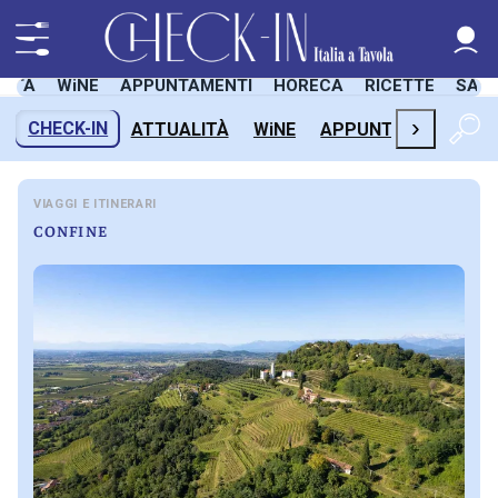
LITÀ
WiNE
APPUNTAMENTI
HORECA
RICETTE
SAL
›
CHECK-IN
ATTUALITÀ
WiNE
APPUNTAMENTI
H
VIAGGI E ITINERARI
CONFINE