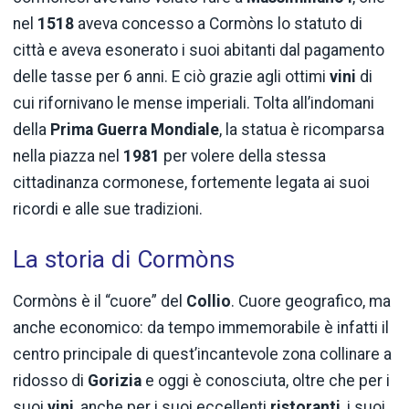
nel
1518
aveva concesso a Cormòns lo statuto di
città e aveva esonerato i suoi abitanti dal pagamento
delle tasse per 6 anni. E ciò grazie agli ottimi
vini
di
cui rifornivano le mense imperiali. Tolta all’indomani
della
Prima Guerra Mondiale
, la statua è ricomparsa
nella piazza nel
1981
per volere della stessa
cittadinanza cormonese, fortemente legata ai suoi
ricordi e alle sue tradizioni.
La storia di Cormòns
Cormòns è il “cuore” del
Collio
. Cuore geografico, ma
anche economico: da tempo immemorabile è infatti il
centro principale di quest’incantevole zona collinare a
ridosso di
Gorizia
e oggi è conosciuta, oltre che per i
suoi
vini
, anche per i suoi eccellenti
ristoranti
, i suoi