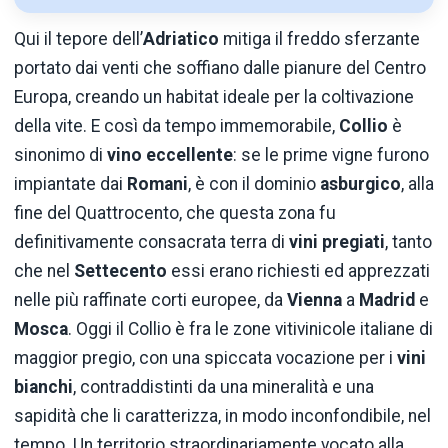
Qui il tepore dell’
Adriatico
mitiga il freddo sferzante
portato dai venti che soffiano dalle pianure del Centro
Europa, creando un habitat ideale per la coltivazione
della vite. E così da tempo immemorabile,
Collio
è
sinonimo di
vino eccellente
: se le prime vigne furono
impiantate dai
Romani
, è con il dominio
asburgico
, alla
fine del Quattrocento, che questa zona fu
definitivamente consacrata terra di
vini pregiati
, tanto
che nel
Settecento
essi erano richiesti ed apprezzati
nelle più raffinate corti europee, da
Vienna
a
Madrid
e
Mosca
. Oggi il Collio è fra le zone vitivinicole italiane di
maggior pregio, con una spiccata vocazione per i
vini
bianchi
, contraddistinti da una mineralità e una
sapidità che li caratterizza, in modo inconfondibile, nel
tempo. Un territorio straordinariamente vocato alla