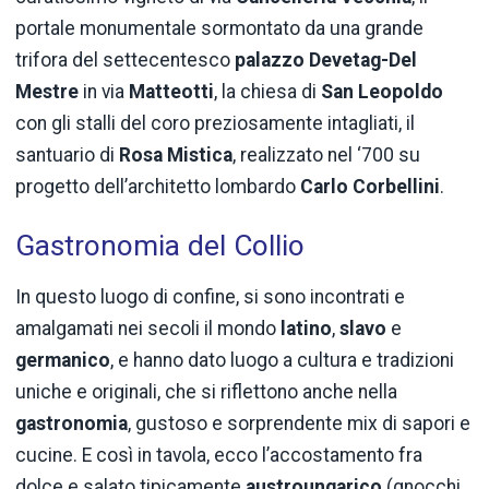
portale monumentale sormontato da una grande
trifora del settecentesco
palazzo Devetag-Del
Mestre
in via
Matteotti
, la chiesa di
San Leopoldo
con gli stalli del coro preziosamente intagliati, il
santuario di
Rosa Mistica
, realizzato nel ‘700 su
progetto dell’architetto lombardo
Carlo Corbellini
.
Gastronomia del Collio
In questo luogo di confine, si sono incontrati e
amalgamati nei secoli il mondo
latino
,
slavo
e
germanico
, e hanno dato luogo a cultura e tradizioni
uniche e originali, che si riflettono anche nella
gastronomia
, gustoso e sorprendente mix di sapori e
cucine. E così in tavola, ecco l’accostamento fra
dolce e salato tipicamente
austroungarico
(gnocchi