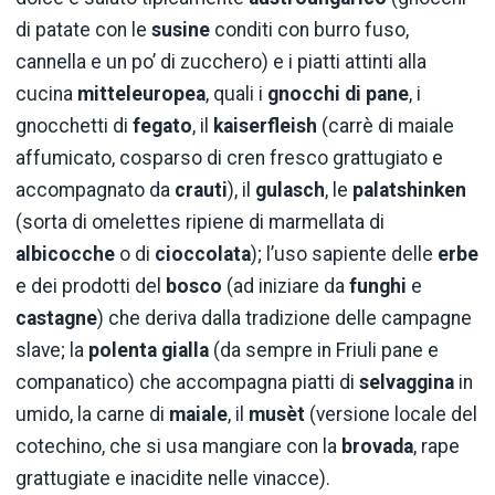
di patate con le
susine
conditi con burro fuso,
cannella e un po’ di zucchero) e i piatti attinti alla
cucina
mitteleuropea
, quali i
gnocchi di pane
, i
gnocchetti di
fegato
, il
kaiserfleish
(carrè di maiale
affumicato, cosparso di cren fresco grattugiato e
accompagnato da
crauti
), il
gulasch
, le
palatshinken
(sorta di omelettes ripiene di marmellata di
albicocche
o di
cioccolata
); l’uso sapiente delle
erbe
e dei prodotti del
bosco
(ad iniziare da
funghi
e
castagne
) che deriva dalla tradizione delle campagne
slave; la
polenta gialla
(da sempre in Friuli pane e
companatico) che accompagna piatti di
selvaggina
in
umido, la carne di
maiale
, il
musèt
(versione locale del
cotechino, che si usa mangiare con la
brovada
, rape
grattugiate e inacidite nelle vinacce).