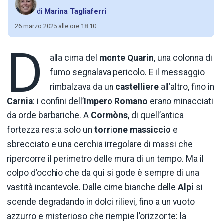
di
Marina Tagliaferri
26 marzo 2025 alle ore 18:10
D
alla cima del
monte Quarin
, una colonna di
fumo segnalava pericolo. E il messaggio
rimbalzava da un
castelliere
all’altro, fino in
Carnia
: i confini dell’
Impero Romano
erano minacciati
da orde barbariche. A
Cormòns
, di quell’antica
fortezza resta solo un
torrione massiccio
e
sbrecciato e una cerchia irregolare di massi che
ripercorre il perimetro delle mura di un tempo. Ma il
colpo d’occhio che da qui si gode è sempre di una
vastità incantevole. Dalle cime bianche delle
Alpi
si
scende degradando in dolci rilievi, fino a un vuoto
azzurro e misterioso che riempie l’orizzonte: la