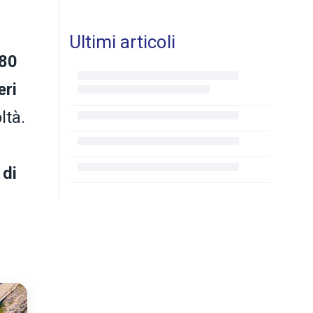
Ultimi articoli
80
eri
ltà.
 di