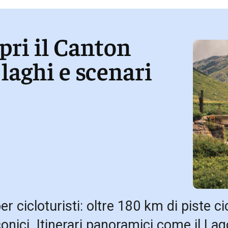
opri il Canton
 laghi e scenari
er cicloturisti: oltre 180 km di piste c
 iconici. Itinerari panoramici come il L