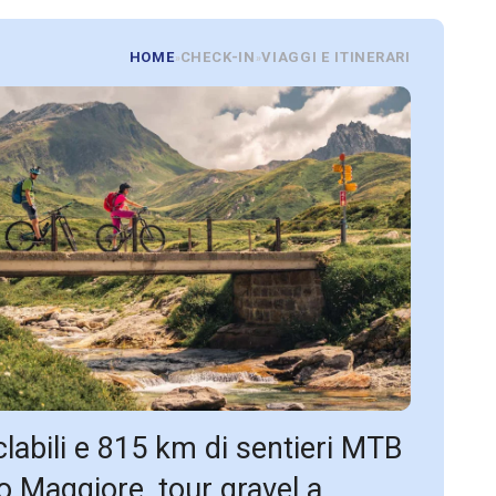
HOME
CHECK-IN
VIAGGI E ITINERARI
»
»
iclabili e 815 km di sentieri MTB
ago Maggiore, tour gravel a