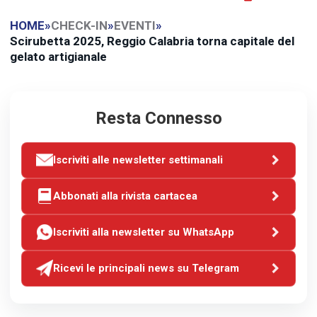
HOME
»
CHECK-IN
»
EVENTI
»
Scirubetta 2025, Reggio Calabria torna capitale del
gelato artigianale
Resta Connesso
Iscriviti alle newsletter settimanali
Abbonati alla rivista cartacea
Iscriviti alla newsletter su WhatsApp
Ricevi le principali news su Telegram