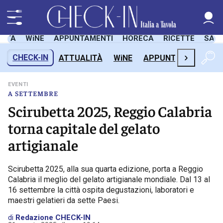
LITÀ
WiNE
APPUNTAMENTI
HORECA
RICETTE
SAL
›
CHECK-IN
ATTUALITÀ
WiNE
APPUNTAMENTI
H
EVENTI
A SETTEMBRE
Scirubetta 2025, Reggio Calabria
torna capitale del gelato
artigianale
Scirubetta 2025, alla sua quarta edizione, porta a Reggio
Calabria il meglio del gelato artigianale mondiale. Dal 13 al
16 settembre la città ospita degustazioni, laboratori e
maestri gelatieri da sette Paesi.
di
Redazione CHECK-IN