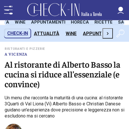
LITÀ
WiNE
APPUNTAMENTI
HORECA
RICETTE
SAL
›
CHECK-IN
ATTUALITÀ
WiNE
APPUNTAMENTI
H
RISTORANTI E PIZZERIE
A VICENZA
Al ristorante di Alberto Basso la
cucina si riduce all’essenziale (e
convince)
Un menu che racconta la maturità di una cucina: al ristorante
3Quarti di Val Liona (Vi) Alberto Basso e Christian Danese
guidano un'esperienza dove precisione e leggerezza non si
escludono ma si cercano