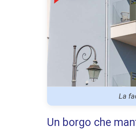
La fa
Un borgo che manti