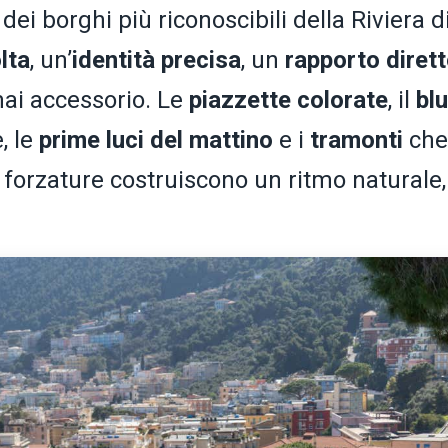
dei borghi più riconoscibili della Riviera d
lta
, un’
identità
precisa
, un
rapporto diret
ai accessorio. Le
piazzette colorate
, il
blu
, le
prime luci del mattino
e i
tramonti
che
 forzature costruiscono un ritmo naturale,