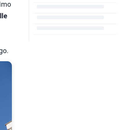
simo
lle
go.