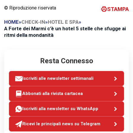
© Riproduzione riservata
STAMPA
HOME
»
CHECK-IN
»
HOTEL E SPA
»
A Forte dei Marmi c’è un hotel 5 stelle che sfugge ai
ritmi della mondanità
Resta Connesso
Iscriviti alle newsletter settimanali
Abbonati alla rivista cartacea
Iscriviti alla newsletter su WhatsApp
Ricevi le principali news su Telegram