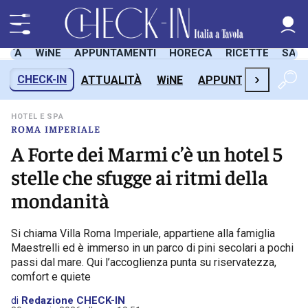
LITÀ
WiNE
APPUNTAMENTI
HORECA
RICETTE
SAL
›
CHECK-IN
ATTUALITÀ
WiNE
APPUNTAMENTI
H
HOTEL E SPA
ROMA IMPERIALE
A Forte dei Marmi c’è un hotel 5
stelle che sfugge ai ritmi della
mondanità
Si chiama Villa Roma Imperiale, appartiene alla famiglia
Maestrelli ed è immerso in un parco di pini secolari a pochi
passi dal mare. Qui l’accoglienza punta su riservatezza,
comfort e quiete
di
Redazione CHECK-IN