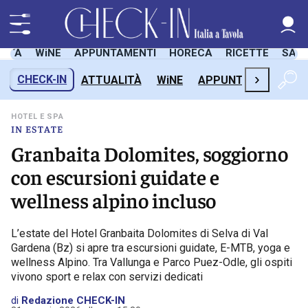
LITÀ
WiNE
APPUNTAMENTI
HORECA
RICETTE
SAL
›
CHECK-IN
ATTUALITÀ
WiNE
APPUNTAMENTI
H
HOTEL E SPA
IN ESTATE
Granbaita Dolomites, soggiorno
con escursioni guidate e
wellness alpino incluso
L’estate del Hotel Granbaita Dolomites di Selva di Val
Gardena (Bz) si apre tra escursioni guidate, E-MTB, yoga e
wellness Alpino. Tra Vallunga e Parco Puez-Odle, gli ospiti
vivono sport e relax con servizi dedicati
di
Redazione CHECK-IN