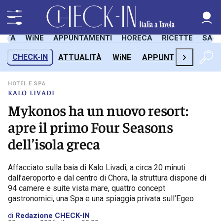
LITÀ
WiNE
APPUNTAMENTI
HORECA
RICETTE
SAL
›
CHECK-IN
ATTUALITÀ
WiNE
APPUNTAMENTI
H
HOTEL E SPA
KALO LIVADI
Mykonos ha un nuovo resort:
apre il primo Four Seasons
dell’isola greca
Affacciato sulla baia di Kalo Livadi, a circa 20 minuti
dall’aeroporto e dal centro di Chora, la struttura dispone di
94 camere e suite vista mare, quattro concept
gastronomici, una Spa e una spiaggia privata sull’Egeo
di
Redazione CHECK-IN