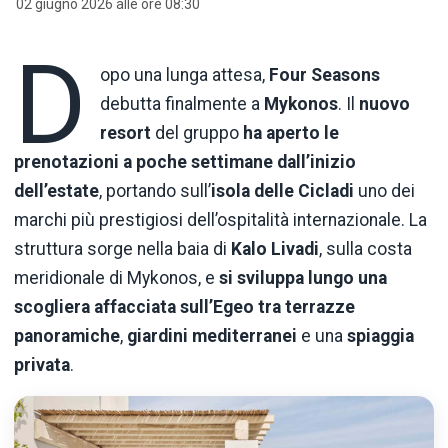
02 giugno 2026 alle ore 08:30
D
opo una lunga attesa,
Four Seasons
debutta finalmente a
Mykonos
. Il
nuovo
resort
del gruppo
ha aperto le
prenotazioni a poche settimane dall’inizio
dell’estate
, portando sull’
isola
delle Cicladi
uno dei
marchi più prestigiosi dell’ospitalità internazionale. La
struttura sorge nella baia di
Kalo Livadi
, sulla costa
meridionale di Mykonos, e
si sviluppa lungo una
scogliera affacciata sull’Egeo tra terrazze
panoramiche
,
giardini mediterranei
e una
spiaggia
privata
.