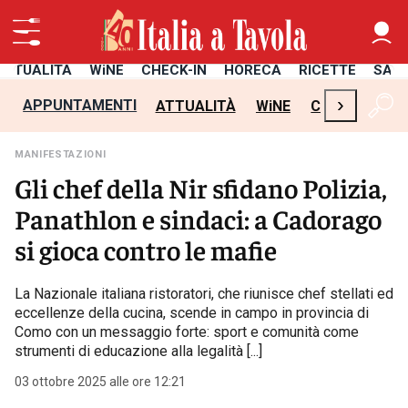
ATTUALITÀ
WiNE
CHECK-IN
HORECA
RICETTE
SAL
›
APPUNTAMENTI
ATTUALITÀ
WiNE
CHECK-IN
H
MANIFESTAZIONI
Gli chef della Nir sfidano Polizia,
Panathlon e sindaci: a Cadorago
si gioca contro le mafie
La Nazionale italiana ristoratori, che riunisce chef stellati ed
eccellenze della cucina, scende in campo in provincia di
Como con un messaggio forte: sport e comunità come
strumenti di educazione alla legalità [...]
03 ottobre 2025 alle ore 12:21