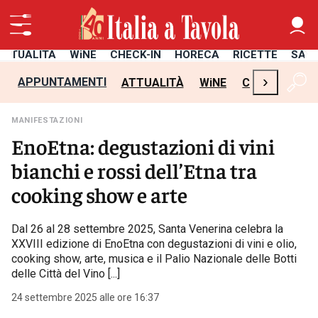
ATTUALITÀ
WiNE
CHECK-IN
HORECA
RICETTE
SAL
›
APPUNTAMENTI
ATTUALITÀ
WiNE
CHECK-IN
H
MANIFESTAZIONI
EnoEtna: degustazioni di vini
bianchi e rossi dell’Etna tra
cooking show e arte
Dal 26 al 28 settembre 2025, Santa Venerina celebra la
XXVIII edizione di EnoEtna con degustazioni di vini e olio,
cooking show, arte, musica e il Palio Nazionale delle Botti
delle Città del Vino [...]
24 settembre 2025 alle ore 16:37