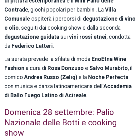
di pittura estemporanea
e il
Mini Palio delle
Contrade
, giochi popolari per bambini. La
Villa
Comunale
ospiterà i percorsi di
degustazione di vino
e olio
, seguiti dai cooking show e dalla seconda
degustazione guidata
sui
vini rossi etnei
, condotta
da
Federico Latteri
.
La serata prevede la sfilata di moda
EnoEtna Wine
Fashion
a cura di
Rosa Donzuso
e
Salvo Murabito
, il
comico
Andrea Russo (Zelig)
e la
Noche Perfecta
con musica e danza latinoamericana dell’
Accademia
di Ballo Fuego Latino di Acireale
.
Domenica 28 settembre: Palio
Nazionale delle Botti e cooking
show