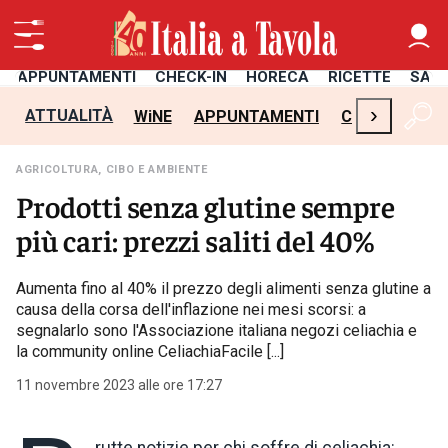
APPUNTAMENTI
CHECK-IN
HORECA
RICETTE
SAL
›
ATTUALITÀ
WiNE
APPUNTAMENTI
CHECK-IN
H
AGRICOLTURA, CIBO E AMBIENTE
Prodotti senza glutine sempre
più cari: prezzi saliti del 40%
Aumenta fino al 40% il prezzo degli alimenti senza glutine a
causa della corsa dell'inflazione nei mesi scorsi: a
segnalarlo sono l'Associazione italiana negozi celiachia e
la community online CeliachiaFacile [...]
11 novembre 2023 alle ore 17:27