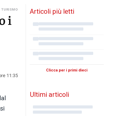
I TURISMO
Articoli più letti
o i
Clicca per i primi dieci
ore 11:35
Ultimi articoli
al
si