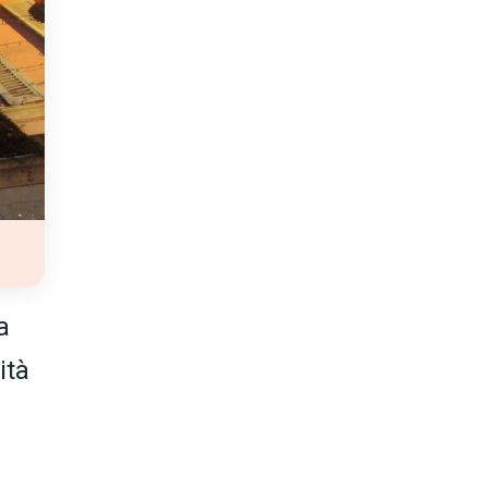
a
ità