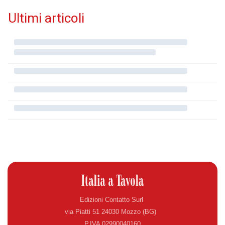
Ultimi articoli
Edizioni Contatto Surl
via Piatti 51 24030 Mozzo (BG)
P.IVA 02990040160