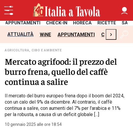
APPUNTAMENTI
CHECK-IN
HORECA
RICETTE
SAL
›
ATTUALITÀ
WiNE
APPUNTAMENTI
CHECK-IN
H
AGRICOLTURA, CIBO E AMBIENTE
Mercato agrifood: il prezzo del
burro frena, quello del caffè
continua a salire
Il mercato del burro europeo frena dopo il boom del 2024,
con un calo del 9% da dicembre. Al contrario, il caffè
continua a salire, con aumenti del 7% per l'arabica e 11%
per la robusta, a causa di un deficit globale [...]
10 gennaio 2025 alle ore 18:54