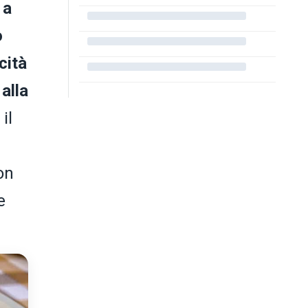
 a
o
icità
alla
il
con
e