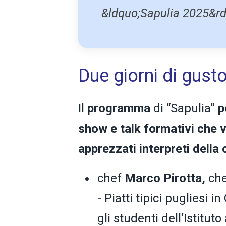
&ldquo;Sapulia 2025&rdq
Due giorni di gust
Il
programma
di “Sapulia”
p
show e talk formativi che v
apprezzati interpreti della 
chef
Marco Pirotta,
che
- Piatti tipici pugliesi i
gli studenti dell’Istitut