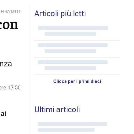
IN
EVENTI
Articoli più letti
»
 con
enza
Clicca per i primi dieci
ore 17:50
Ultimi articoli
 ai