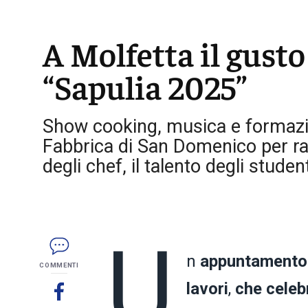
A Molfetta il gusto
“Sapulia 2025”
Show cooking, musica e formazion
Fabbrica di San Domenico per rac
degli chef, il talento degli student
U
n
appuntamento 
COMMENTI
lavori
,
che celeb