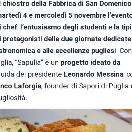
 chiostro della Fabbrica di San Domenico
martedì 4 e mercoledì 5 novembre l’event
i chef
,
l’entusiasmo degli studenti
e
la tip
i protagonisti delle due giornate dedicate 
astronomica e alle eccellenze pugliesi
. Con 
glia, “Sapulia” è un
progetto ideato da
 guida del presidente
Leonardo Messina
, 
anco Laforgia
, founder di Sapori di Puglia 
gliosità.