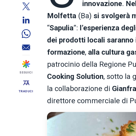
innovazione
.
Nel
Molfetta
(Ba)
si svolgerà 
“
Sapulia
”:
l’esperienza degl
dei prodotti locali saranno 
formazione
,
alla cultura g
patrocinio della Regione Pu
SEGUICI
Cooking Solution
, sotto la
la collaborazione di
Gianfr
TRADUCI
direttore commerciale di Pu