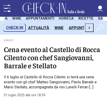
LITÀ
WiNE
APPUNTAMENTI
HORECA
RICETTE
SAL
›
CHECK-IN
ATTUALITÀ
WiNE
APPUNTAMENTI
H
EVENTI
Cena evento al Castello di Rocca
Cilento con chef Sangiovanni,
Barrale e Stellato
Il 6 luglio al Castello di Rocca Cilento si terrà una cena
evento con gli chef Matteo Sangiovanni, Paolo Barrale e
Mario Stellato, accompagnata da vini Lunelli Ferrari [...]
01 luglio 2025 alle ore 18:54