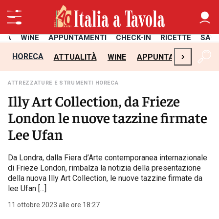
ITÀ
WiNE
APPUNTAMENTI
CHECK-IN
RICETTE
SAL
›
HORECA
ATTUALITÀ
WiNE
APPUNTAMENTI
CH
ATTREZZATURE E STRUMENTI HORECA
Illy Art Collection, da Frieze
London le nuove tazzine firmate
Lee Ufan
Da Londra, dalla Fiera d’Arte contemporanea internazionale
di Frieze London, rimbalza la notizia della presentazione
della nuova Illy Art Collection, le nuove tazzine firmate da
lee Ufan [...]
11 ottobre 2023 alle ore 18:27