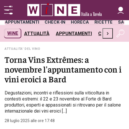
APPUNTAMENTI
CHECK-IN
HORECA
RICETTE
SAL
›
WiNE
ATTUALITÀ
APPUNTAMENTI
CHECK-IN
H
ATTUALITA' DEL VINO
Torna Vins Extrêmes: a
novembre l'appuntamento con i
vini eroici a Bard
Degustazioni, incontri e riflessioni sulla viticoltura in
contesti estremi: il 22 e 23 novembre al Forte di Bard
produttori, esperti e appassionati si ritrovano per il salone
internazionale dei vini eroici [...]
28 luglio 2025 alle ore 17:48