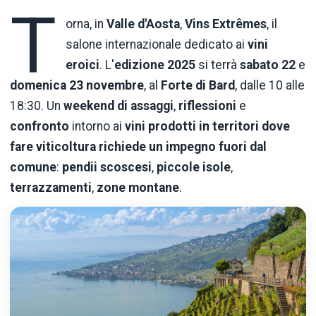
T
orna, in
Valle
d'Aosta
,
Vins Extrêmes
, il
salone internazionale dedicato ai
vini
eroici
. L'
edizione
2025
si terrà
sabato 22
e
domenica 23 novembre
, al
Forte di Bard
, dalle 10 alle
18:30. Un
weekend di assaggi
,
riflessioni
e
confronto
intorno ai
vini prodotti in territori dove
fare viticoltura richiede un impegno fuori dal
comune
:
pendii scoscesi
,
piccole
isole
,
terrazzamenti
,
zone montane
.