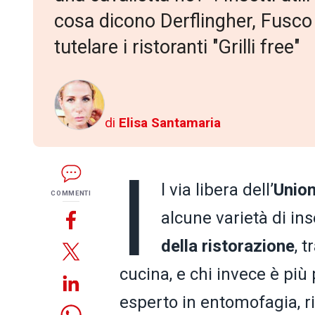
cosa dicono Derflingher, Fusco e
tutelare i ristoranti "Grilli free"
di
Elisa Santamaria
I
l via libera dell’
Unio
COMMENTI
alcune varietà di in
della ristorazione
, t
cucina, e chi invece è più
esperto in entomofagia, ri