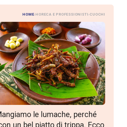
HOME
HORECA E PROFESSIONISTI
CUOCHI
»
»
 «Mangiamo le lumache, perché
con un bel piatto di trippa. Ecco