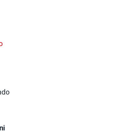
o
ondo
ni