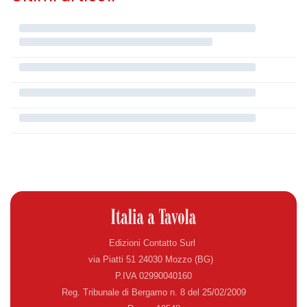
Edizioni Contatto Surl
via Piatti 51 24030 Mozzo (BG)
P.IVA 02990040160
Reg. Tribunale di Bergamo n. 8 del 25/02/2009