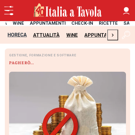
ITÀ
WiNE
APPUNTAMENTI
CHECK-IN
RICETTE
SAL
›
HORECA
ATTUALITÀ
WiNE
APPUNTAMENTI
CH
GESTIONE, FORMAZIONE E SOFTWARE
PAGHERÒ...