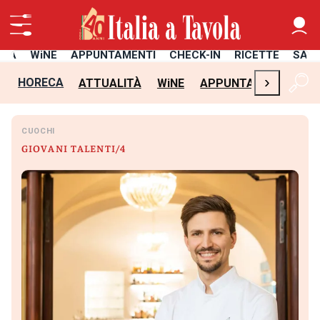
ITÀ
WiNE
APPUNTAMENTI
CHECK-IN
RICETTE
SAL
›
HORECA
ATTUALITÀ
WiNE
APPUNTAMENTI
CH
CUOCHI
GIOVANI TALENTI/4