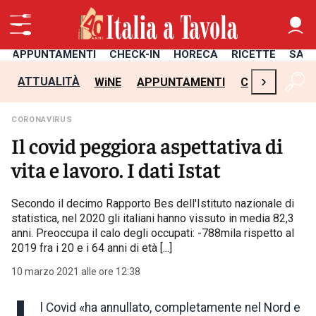
APPUNTAMENTI
CHECK-IN
HORECA
RICETTE
SAL
›
ATTUALITÀ
WiNE
APPUNTAMENTI
CHECK-IN
H
CORONAVIRUS
Il covid peggiora aspettativa di
vita e lavoro. I dati Istat
Secondo il decimo Rapporto Bes dell'Istituto nazionale di
statistica, nel 2020 gli italiani hanno vissuto in media 82,3
anni. Preoccupa il calo degli occupati: -788mila rispetto al
2019 fra i 20 e i 64 anni di età [...]
10 marzo 2021 alle ore 12:38
l Covid «ha annullato, completamente nel Nord e