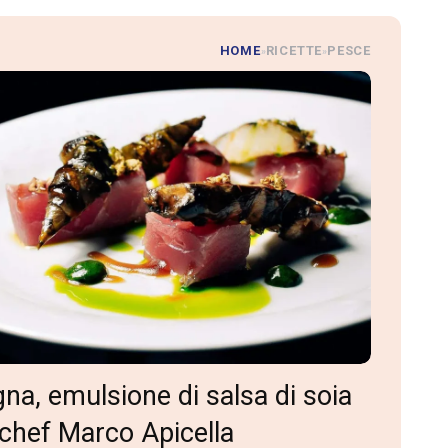
HOME
RICETTE
PESCE
»
»
gna, emulsione di salsa di soia
o chef Marco Apicella