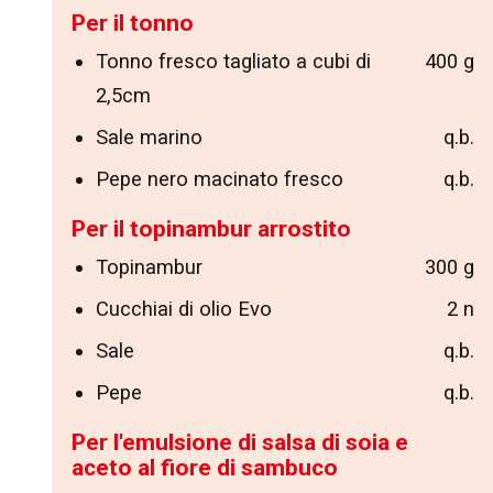
Per il tonno
Tonno fresco tagliato a cubi di
400 g
2,5cm
Sale marino
q.b.
Pepe nero macinato fresco
q.b.
Per il topinambur arrostito
Topinambur
300 g
Cucchiai di olio Evo
2 n
Sale
q.b.
Pepe
q.b.
Per l'emulsione di salsa di soia e
aceto al fiore di sambuco