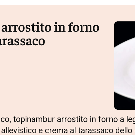
rrostito in forno
tarassaco
sco, topinambur arrostito in forno a le
o allevistico e crema al tarassaco dell