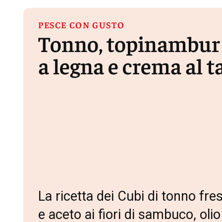
PESCE CON GUSTO
Tonno, topinambur a
a legna e crema al 
La ricetta dei Cubi di tonno fre
e aceto ai fiori di sambuco, oli