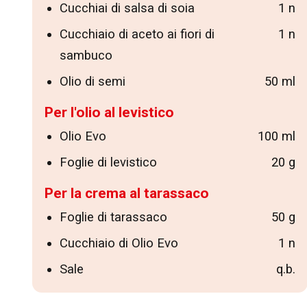
Cucchiai di salsa di soia
1 n
Cucchiaio di aceto ai fiori di
1 n
sambuco
Olio di semi
50 ml
Per l'olio al levistico
Olio Evo
100 ml
Foglie di levistico
20 g
Per la crema al tarassaco
Foglie di tarassaco
50 g
Cucchiaio di Olio Evo
1 n
Sale
q.b.