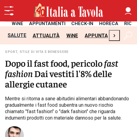
TÀ
WiNE
APPUNTAMENTI
CHECK-IN
HORECA
RICE
›
SALUTE
ATTUALITÀ
WiNE
APPUNTAMENTI
CH
SPORT, STILE DI VITA E BENESSERE
Dopo il fast food, pericolo
fast
fashion
Dai vestiti l'8% delle
allergie cutanee
Mentre si ritorna a sane abitudini alimentari abbandonando
gradualmente i fast food subentra un nuovo rischio
chiamato "fast fashion" o "dark fashion" che riguarda
indumenti prodotti con materiale dannoso per la salute.