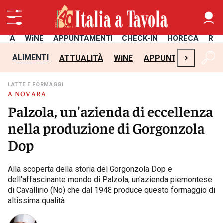
LITÀ
WiNE
APPUNTAMENTI
CHECK-IN
HORECA
RIC
›
ALIMENTI
ATTUALITÀ
WiNE
APPUNTAMENTI
C
LATTE E FORMAGGI
A NOVARA
Palzola, un'azienda di eccellenza
nella produzione di Gorgonzola
Dop
Alla scoperta della storia del Gorgonzola Dop e
dell'affascinante mondo di Palzola, un'azienda piemontese
di Cavallirio (No) che dal 1948 produce questo formaggio di
altissima qualità