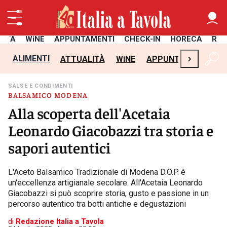
LITÀ
WiNE
APPUNTAMENTI
CHECK-IN
HORECA
RIC
›
ALIMENTI
ATTUALITÀ
WiNE
APPUNTAMENTI
C
SALSE E CONDIMENTI
BALSAMICO MODENA
Alla scoperta dell'Acetaia
Leonardo Giacobazzi tra storia e
sapori autentici
L'Aceto Balsamico Tradizionale di Modena D.O.P. è
un'eccellenza artigianale secolare. All'Acetaia Leonardo
Giacobazzi si può scoprire storia, gusto e passione in un
percorso autentico tra botti antiche e degustazioni
di
Redazione Italia a Tavola