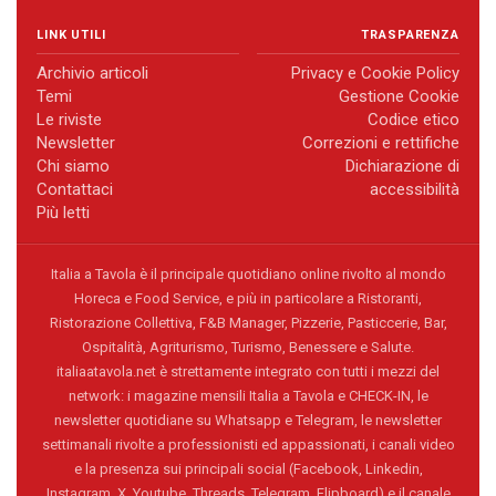
LINK UTILI
TRASPARENZA
Archivio articoli
Privacy e Cookie Policy
Temi
Gestione Cookie
Le riviste
Codice etico
Newsletter
Correzioni e rettifiche
Chi siamo
Dichiarazione di
Contattaci
accessibilità
Più letti
Italia a Tavola è il principale quotidiano online rivolto al mondo
Horeca e Food Service, e più in particolare a Ristoranti,
Ristorazione Collettiva, F&B Manager, Pizzerie, Pasticcerie, Bar,
Ospitalità, Agriturismo, Turismo, Benessere e Salute.
italiaatavola.net è strettamente integrato con tutti i mezzi del
network: i magazine mensili Italia a Tavola e CHECK-IN, le
newsletter quotidiane su Whatsapp e Telegram, le newsletter
settimanali rivolte a professionisti ed appassionati, i canali video
e la presenza sui principali social (Facebook, Linkedin,
Instagram, X, Youtube, Threads, Telegram, Flipboard) e il canale