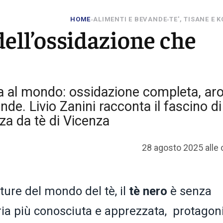
HOME
ALIMENTI E BEVANDE
TE', TISANE E
»
»
 dell’ossidazione che
fusa al mondo: ossidazione completa, ar
nde. Livio Zanini racconta il fascino di
za da tè di Vicenza
28 agosto 2025 alle 
ture del mondo del tè, il
tè nero
è senza
ria più conosciuta e apprezzata, protagon