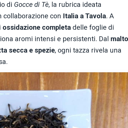
io di
Gocce di Tè
, la rubrica ideata
n collaborazione con
Italia a Tavola
. A
i
ossidazione completa
delle foglie di
giona aromi intensi e persistenti. Dal
malto
tta secca e spezie
, ogni tazza rivela una
sa.