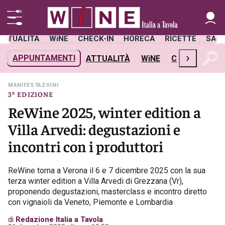
ATTUALITÀ
WiNE
CHECK-IN
HORECA
RICETTE
SAL
›
APPUNTAMENTI
ATTUALITÀ
WiNE
CHECK-IN
H
MANIFESTAZIONI
3ª EDIZIONE
ReWine 2025, winter edition a
Villa Arvedi: degustazioni e
incontri con i produttori
ReWine torna a Verona il 6 e 7 dicembre 2025 con la sua
terza winter edition a Villa Arvedi di Grezzana (Vr),
proponendo degustazioni, masterclass e incontro diretto
con vignaioli da Veneto, Piemonte e Lombardia
di
Redazione Italia a Tavola