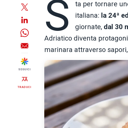
S
ta per tornare un
italiana:
la 24ª e
giornate,
dal 30 
Adriatico diventa protagoni
marinara attraverso sapori,
SEGUICI
TRADUCI