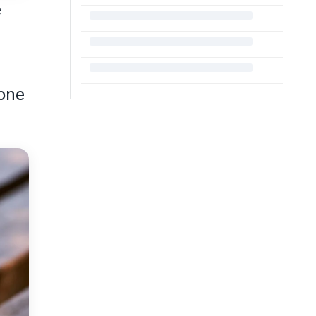
e
ione