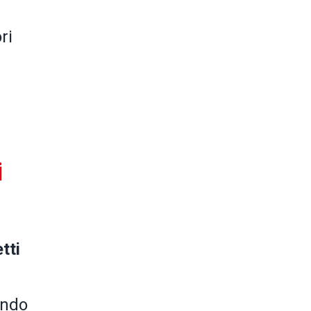
ri
i
tti
endo