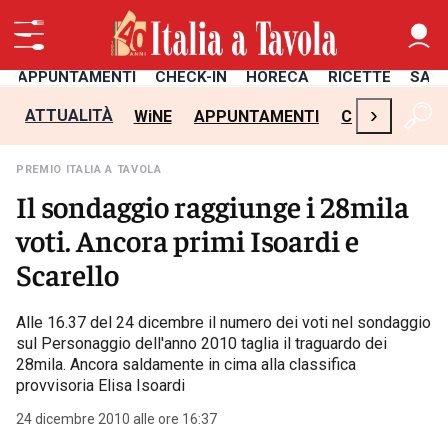
APPUNTAMENTI
CHECK-IN
HORECA
RICETTE
SAL
›
ATTUALITÀ
WiNE
APPUNTAMENTI
CHECK-IN
H
PREMIO ITALIA A TAVOLA
Il sondaggio raggiunge i 28mila
voti. Ancora primi Isoardi e
Scarello
Alle 16.37 del 24 dicembre il numero dei voti nel sondaggio
sul Personaggio dell'anno 2010 taglia il traguardo dei
28mila. Ancora saldamente in cima alla classifica
provvisoria Elisa Isoardi
24 dicembre 2010 alle ore 16:37