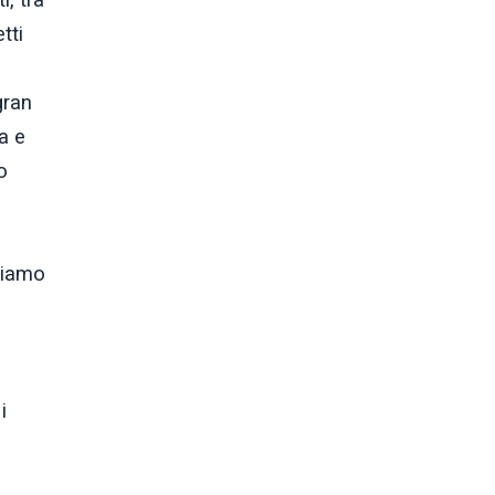
tti
gran
a e
o
biamo
i