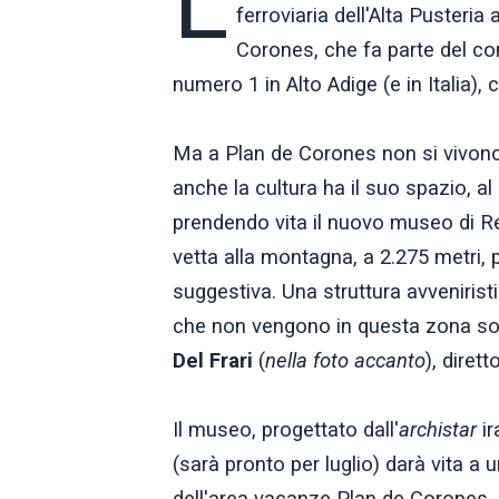
L
ferroviaria dell'Alta Pusteri
Corones, che fa parte del co
numero 1 in Alto Adige (e in Italia)
Ma a Plan de Corones non si vivono 
anche la cultura ha il suo spazio, a
prendendo vita il nuovo museo di Re
vetta alla montagna, a 2.275 metri,
suggestiva. Una struttura avvenirist
che non vengono in questa zona so
Del Frari
(
nella foto accanto
), diret
Il museo, progettato dall'
archistar
ir
(sarà pronto per luglio) darà vita a
dell'area vacanze Plan de Corones.