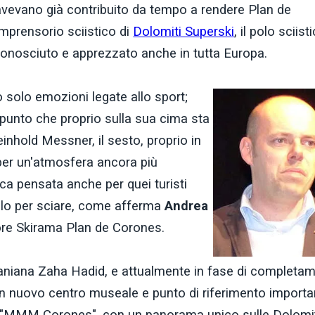
a avevano già contribuito da tempo a rendere Plan de
mprensorio sciistico di
Dolomiti Superski
, il polo sciist
, conosciuto e apprezzato anche in tutta Europa.
solo emozioni legate allo sport;
l punto che proprio sulla sua cima sta
inhold Messner, il sesto, proprio in
 per un'atmosfera ancora più
ica pensata anche per quei turisti
lo per sciare, come afferma
Andrea
tore Skirama Plan de Corones.
aniana Zaha Hadid, e attualmente in fase di completa
 un nuovo centro museale e punto di riferimento importa
 "MMM Corones", con un panorama unico sulle Dolomiti