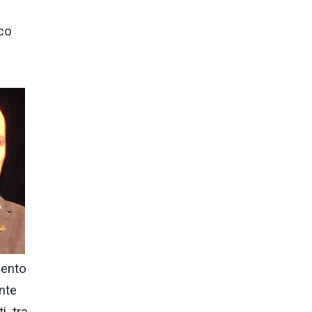
ico
mento
nte
, tra