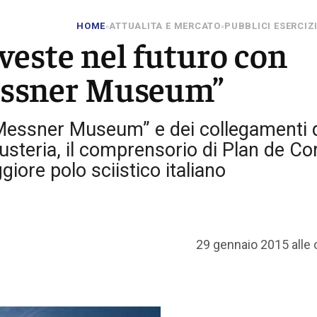
HOME
ATTUALITA E MERCATO
PUBBLICI ESERCIZ
»
»
veste nel futuro con
Messner Museum”
 “Messner Museum” e dei collegamenti d
 Pusteria, il comprensorio di Plan de C
giore polo sciistico italiano
29 gennaio 2015 alle 