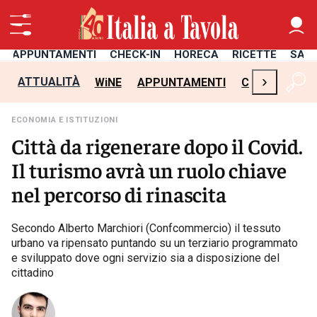
APPUNTAMENTI
CHECK-IN
HORECA
RICETTE
SAL
›
ATTUALITÀ
WiNE
APPUNTAMENTI
CHECK-IN
H
ECONOMIA E ISTITUZIONI
Città da rigenerare dopo il Covid.
Il turismo avrà un ruolo chiave
nel percorso di rinascita
Secondo Alberto Marchiori (Confcommercio) il tessuto
urbano va ripensato puntando su un terziario programmato
e sviluppato dove ogni servizio sia a disposizione del
cittadino