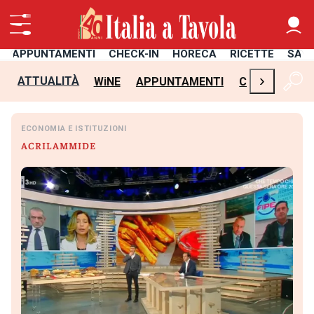
APPUNTAMENTI
CHECK-IN
HORECA
RICETTE
SAL
›
ATTUALITÀ
WiNE
APPUNTAMENTI
CHECK-IN
H
ECONOMIA E ISTITUZIONI
ACRILAMMIDE